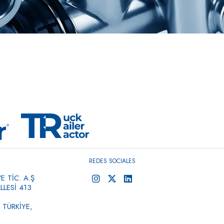
REDES SOCIALES
 TİC. A.Ş
LESİ 413
 TÜRKİYE,