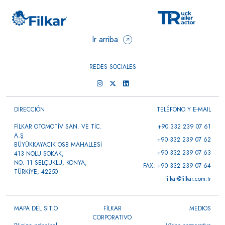
Ir arriba
REDES SOCIALES
DIRECCIÓN
TELÉFONO Y E-MAIL
FİLKAR OTOMOTİV SAN. VE TİC.
+90 332 239 07 61
A.Ş
+90 332 239 07 62
BÜYÜKKAYACIK OSB MAHALLESİ
+90 332 239 07 63
413 NOLU SOKAK,
NO: 11 SELÇUKLU, KONYA,
FAX: +90 332 239 07 64
TÜRKİYE, 42250
filkar@filkar.com.tr
MAPA DEL SITIO
FİLKAR
MEDIOS
CORPORATIVO