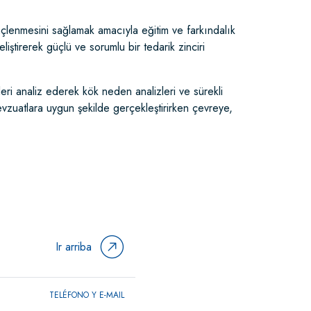
ilinçlenmesini sağlamak amacıyla eğitim ve farkındalık
eliştirerek güçlü ve sorumlu bir tedarik zinciri
ileri analiz ederek kök neden analizleri ve sürekli
 mevzuatlara uygun şekilde gerçekleştirirken çevreye,
Ir arriba
TELÉFONO Y E-MAIL