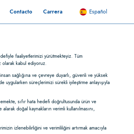
Contacto
Carrera
Español
defiyle faaliyetlerimizi yürütmekteyiz. Tüm
iz olarak kabul ediyoruz.
ek; insan sağlığına ve çevreye duyarlı, güvenli ve yüksek
e uygularken süreçlerimizi sürekli iyileştirme anlayışıyla
semekte, sıfır hata hedefi doğrultusunda ürün ve
larak doğal kaynakların verimli kullanılmasını,
zin izlenebilirliğini ve verimliliğini artırmak amacıyla