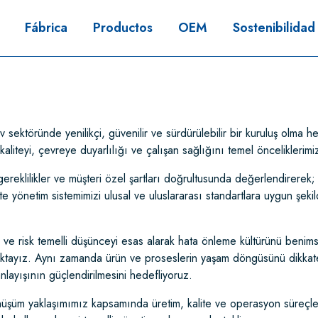
Fábrica
Productos
OEM
Sostenibilidad
ektöründe yenilikçi, güvenilir ve sürdürülebilir bir kuruluş olma he
kaliteyi, çevreye duyarlılığı ve çalışan sağlığını temel önceliklerim
asal gereklilikler ve müşteri özel şartları doğrultusunda değerlendirer
te yönetim sistemimizi ulusal ve uluslararası standartlara uygun şekild
ve risk temelli düşünceyi esas alarak hata önleme kültürünü benim
ktayız. Aynı zamanda ürün ve proseslerin yaşam döngüsünü dikkate a
anlayışının güçlendirilmesini hedefliyoruz.
nüşüm yaklaşımımız kapsamında üretim, kalite ve operasyon süreçlerimi