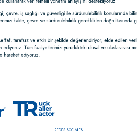
e kullanarak veri temelli yönetim anlayışını destekliyoruz.
ği, çevre, iş sağlığı ve güvenliği ile sürdürülebilirlik konularında b
rimizi kalite, çevre ve sürdürülebilirlik gereklilikleri doğrultusunda g
 şeffaf, tarafsız ve etkin bir şekilde değerlendiriyor; elde edilen ver
am ediyoruz. Tüm faaliyetlerimizi yürürlükteki ulusal ve uluslararası
le hareket ediyoruz.
REDES SOCIALES