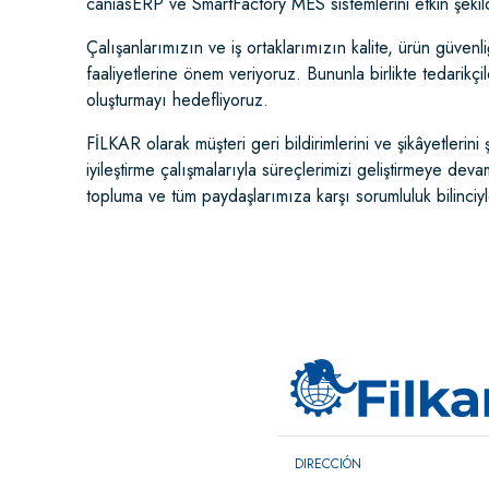
caniasERP ve SmartFactory MES sistemlerini etkin şekild
Çalışanlarımızın ve iş ortaklarımızın kalite, ürün güvenli
faaliyetlerine önem veriyoruz. Bununla birlikte tedarikçile
oluşturmayı hedefliyoruz.
FİLKAR olarak müşteri geri bildirimlerini ve şikâyetlerini
iyileştirme çalışmalarıyla süreçlerimizi geliştirmeye dev
topluma ve tüm paydaşlarımıza karşı sorumluluk bilinciy
DIRECCIÓN