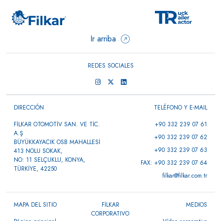
Ir arriba
REDES SOCIALES
DIRECCIÓN
TELÉFONO Y E-MAIL
FİLKAR OTOMOTİV SAN. VE TİC.
+90 332 239 07 61
A.Ş
+90 332 239 07 62
BÜYÜKKAYACIK OSB MAHALLESİ
+90 332 239 07 63
413 NOLU SOKAK,
NO: 11 SELÇUKLU, KONYA,
FAX: +90 332 239 07 64
TÜRKİYE, 42250
filkar@filkar.com.tr
MAPA DEL SITIO
FİLKAR
MEDIOS
CORPORATIVO