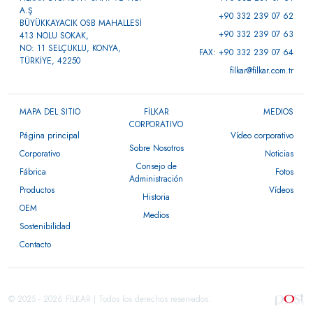
A.Ş
+90 332 239 07 62
BÜYÜKKAYACIK OSB MAHALLESİ
+90 332 239 07 63
413 NOLU SOKAK,
NO: 11 SELÇUKLU, KONYA,
FAX: +90 332 239 07 64
TÜRKİYE, 42250
filkar@filkar.com.tr
MAPA DEL SITIO
FİLKAR
MEDIOS
CORPORATIVO
Página principal
Vídeo corporativo
Sobre Nosotros
Corporativo
Noticias
Consejo de
Fábrica
Fotos
Administración
Productos
Vídeos
Historia
OEM
Medios
Sostenibilidad
Contacto
© 2025 - 2026 FİLKAR | Todos los derechos reservados.