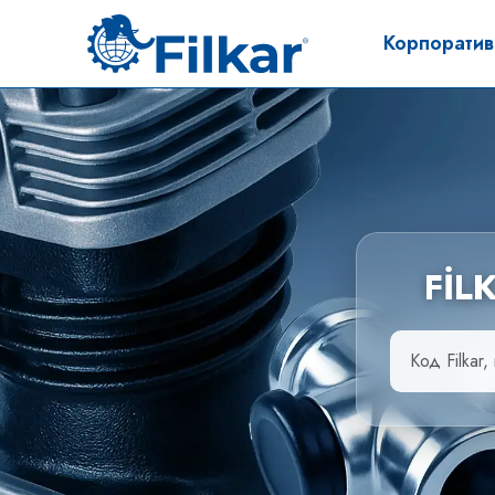
Корпорати
FİL