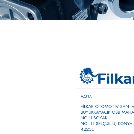
АДРЕС
FİLKAR OTOMOTİV SAN. VE
BÜYÜKKAYACIK OSB MAHAL
NOLU SOKAK,
NO: 11 SELÇUKLU, KONYA,
42250