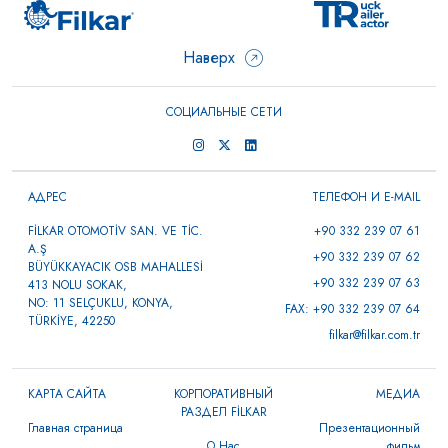
Наверх
СОЦИАЛЬНЫЕ СЕТИ
АДРЕС
ТЕЛЕФОН И E-MAIL
FİLKAR OTOMOTİV SAN. VE TİC.
+90 332 239 07 61
A.Ş
+90 332 239 07 62
BÜYÜKKAYACIK OSB MAHALLESİ
+90 332 239 07 63
413 NOLU SOKAK,
NO: 11 SELÇUKLU, KONYA,
FAX: +90 332 239 07 64
TÜRKİYE, 42250
filkar@filkar.com.tr
КАРТА САЙТА
КОРПОРАТИВНЫЙ
МЕДИА
РАЗДЕЛ FİLKAR
Главная страница
Презентационный
О Нас
фильм