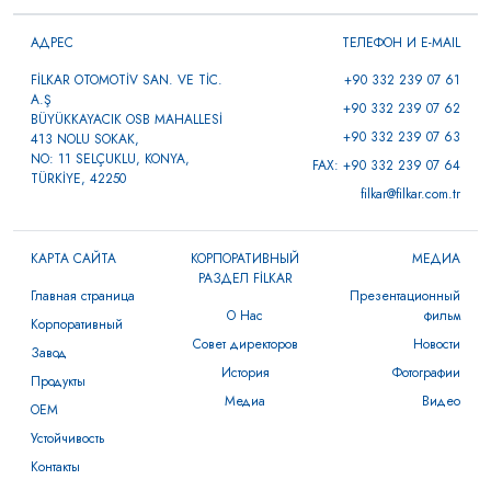
АДРЕС
ТЕЛЕФОН И E-MAIL
FİLKAR OTOMOTİV SAN. VE TİC.
+90 332 239 07 61
A.Ş
+90 332 239 07 62
BÜYÜKKAYACIK OSB MAHALLESİ
+90 332 239 07 63
413 NOLU SOKAK,
NO: 11 SELÇUKLU, KONYA,
FAX: +90 332 239 07 64
TÜRKİYE, 42250
filkar@filkar.com.tr
КАРТА САЙТА
КОРПОРАТИВНЫЙ
МЕДИА
РАЗДЕЛ FİLKAR
Главная страница
Презентационный
О Нас
фильм
Корпоративный
Совет директоров
Новости
Завод
История
Фотографии
Продукты
Медиа
Видео
OEM
Устойчивость
Контакты