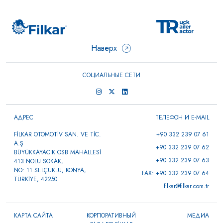
коммерческих автомобилей
0 ÜRÜN
Наверх
СОЦИАЛЬНЫЕ СЕТИ
АДРЕС
ТЕЛЕФОН И E-MAIL
FİLKAR OTOMOTİV SAN. VE TİC.
+90 332 239 07 61
A.Ş
+90 332 239 07 62
BÜYÜKKAYACIK OSB MAHALLESİ
+90 332 239 07 63
413 NOLU SOKAK,
NO: 11 SELÇUKLU, KONYA,
FAX: +90 332 239 07 64
TÜRKİYE, 42250
filkar@filkar.com.tr
КАРТА САЙТА
КОРПОРАТИВНЫЙ
МЕДИА