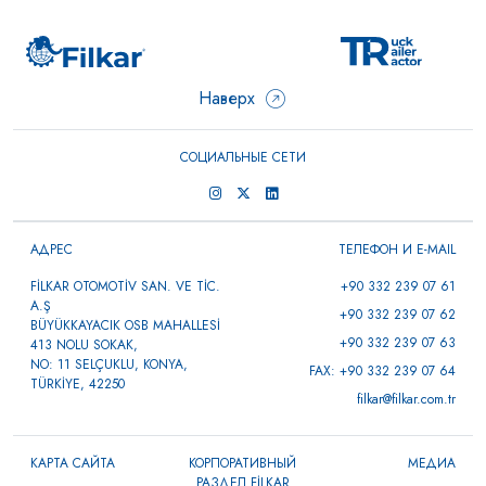
Наверх
СОЦИАЛЬНЫЕ СЕТИ
АДРЕС
ТЕЛЕФОН И E-MAIL
FİLKAR OTOMOTİV SAN. VE TİC.
+90 332 239 07 61
A.Ş
+90 332 239 07 62
BÜYÜKKAYACIK OSB MAHALLESİ
+90 332 239 07 63
413 NOLU SOKAK,
NO: 11 SELÇUKLU, KONYA,
FAX: +90 332 239 07 64
TÜRKİYE, 42250
filkar@filkar.com.tr
КАРТА САЙТА
КОРПОРАТИВНЫЙ
МЕДИА
РАЗДЕЛ FİLKAR