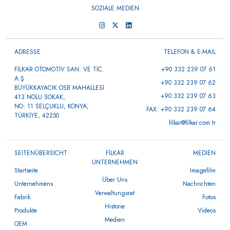
SOZIALE MEDIEN
ADRESSE
TELEFON & E-MAIL
FİLKAR OTOMOTİV SAN. VE TİC.
+90 332 239 07 61
A.Ş
+90 332 239 07 62
BÜYÜKKAYACIK OSB MAHALLESİ
+90 332 239 07 63
413 NOLU SOKAK,
NO: 11 SELÇUKLU, KONYA,
FAX: +90 332 239 07 64
TÜRKİYE, 42250
filkar@filkar.com.tr
SEITENÜBERSICHT
FİLKAR
MEDIEN
UNTERNEHMEN
Startseite
Imagefilm
Über Uns
Unternehmens
Nachrichten
Verwaltungsrat
Fabrik
Fotos
Historie
Produkte
Videos
Medien
OEM