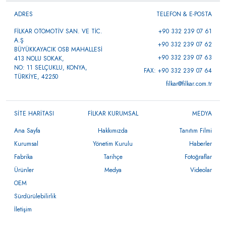
ADRES
TELEFON & E-POSTA
FİLKAR OTOMOTİV SAN. VE TİC.
+90 332 239 07 61
A.Ş
+90 332 239 07 62
BÜYÜKKAYACIK OSB MAHALLESİ
+90 332 239 07 63
413 NOLU SOKAK,
NO: 11 SELÇUKLU, KONYA,
FAX: +90 332 239 07 64
TÜRKİYE, 42250
filkar@filkar.com.tr
SİTE HARİTASI
FİLKAR KURUMSAL
MEDYA
Ana Sayfa
Hakkımızda
Tanıtım Filmi
Kurumsal
Yönetim Kurulu
Haberler
Fabrika
Tarihçe
Fotoğraflar
Ürünler
Medya
Videolar
OEM
Sürdürülebilirlik
İletişim