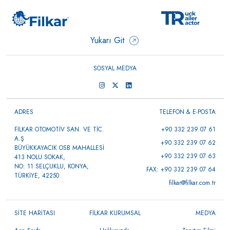
Yukarı Git
SOSYAL MEDYA
ADRES
TELEFON & E-POSTA
FİLKAR OTOMOTİV SAN. VE TİC.
+90 332 239 07 61
A.Ş
+90 332 239 07 62
BÜYÜKKAYACIK OSB MAHALLESİ
+90 332 239 07 63
413 NOLU SOKAK,
NO: 11 SELÇUKLU, KONYA,
FAX: +90 332 239 07 64
TÜRKİYE, 42250
filkar@filkar.com.tr
SİTE HARİTASI
FİLKAR KURUMSAL
MEDYA