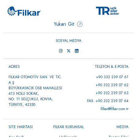
Yukarı Git
SOSYAL MEDYA
ADRES
TELEFON & E-POSTA
FİLKAR OTOMOTİV SAN. VE TİC.
+90 332 239 07 61
A.Ş
+90 332 239 07 62
BÜYÜKKAYACIK OSB MAHALLESİ
+90 332 239 07 63
413 NOLU SOKAK,
NO: 11 SELÇUKLU, KONYA,
FAX: +90 332 239 07 64
TÜRKİYE, 42250
filkar@filkar.com.tr
SİTE HARİTASI
FİLKAR KURUMSAL
MEDYA