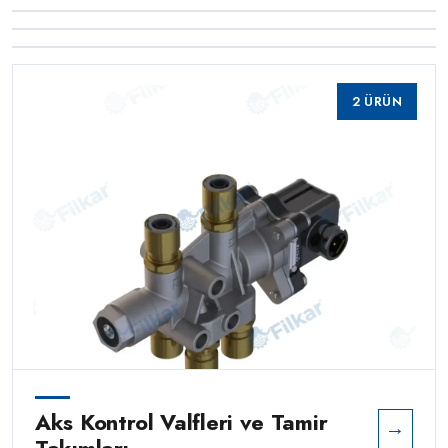
→
Şasi Seviye Valfleri
0 ÜRÜN
Kabin Seviye Valfleri ve Tamir
→
0 ÜRÜN
Kaldırma İndirme Valfleri ve
→
Takımları
0 ÜRÜN
Tamir Takımları
0 ÜRÜN
0 ÜRÜN
2 ÜRÜN
Aks Kontrol Valfleri ve Tamir
→