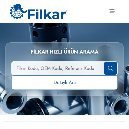
FİLKAR HIZLI ÜRÜN ARAMA
Detaylı Ara
→
ECAS Yükseklik Sensörleri
→
ECAS Solenoid Valfler