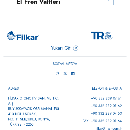
El Fren Valfleri
Yukarı Git
SOSYAL MEDYA
ADRES
TELEFON & E-POSTA
FİLKAR OTOMOTİV SAN. VE TİC.
+90 332 239 07 61
A.Ş
+90 332 239 07 62
BÜYÜKKAYACIK OSB MAHALLESİ
+90 332 239 07 63
413 NOLU SOKAK,
NO: 11 SELÇUKLU, KONYA,
FAX: +90 332 239 07 64
TÜRKİYE, 42250
filkar@filkar.com.tr