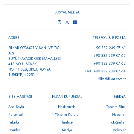
SOSYAL MEDYA
ADRES
TELEFON & E-POSTA
FİLKAR OTOMOTİV SAN. VE TİC.
+90 332 239 07 61
A.Ş
+90 332 239 07 62
BÜYÜKKAYACIK OSB MAHALLESİ
+90 332 239 07 63
413 NOLU SOKAK,
NO: 11 SELÇUKLU, KONYA,
FAX: +90 332 239 07 64
TÜRKİYE, 42250
filkar@filkar.com.tr
SİTE HARİTASI
FİLKAR KURUMSAL
MEDYA
Ana Sayfa
Hakkımızda
Tanıtım Filmi
Kurumsal
Yönetim Kurulu
Haberler
Fabrika
Tarihçe
Fotoğraflar
Ürünler
Medya
Videolar