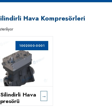
Silindirli Hava Kompresörleri
teriliyor
1002000-0001
 Silindirli Hava
→
presörü