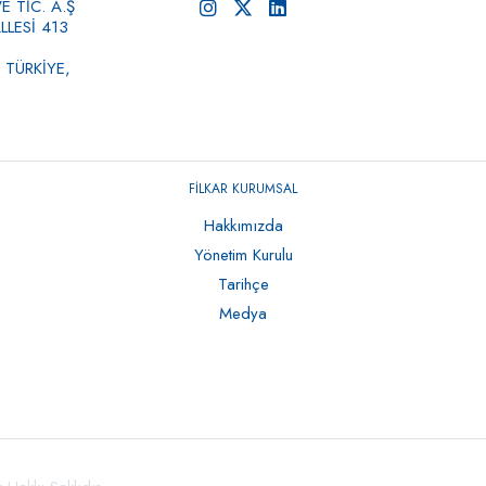
 TİC. A.Ş
LESİ 413
 TÜRKİYE,
FİLKAR KURUMSAL
Hakkımızda
Yönetim Kurulu
Tarihçe
Medya