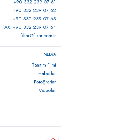
+90 332 239 07 61
+90 332 239 07 62
+90 332 239 07 63
FAX: +90 332 239 07 64
filkar@filkar.com.tr
MEDYA
Tanıtım Filmi
Haberler
Fotoğraflar
Videolar