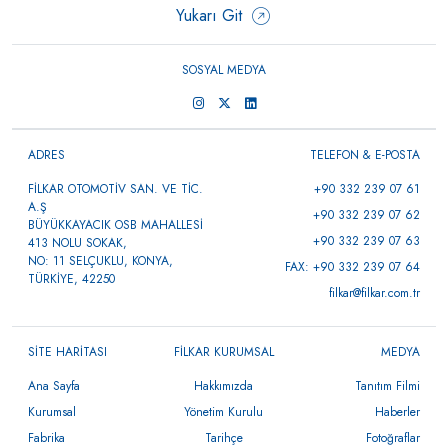
Yukarı Git
SOSYAL MEDYA
ADRES
TELEFON & E-POSTA
FİLKAR OTOMOTİV SAN. VE TİC.
+90 332 239 07 61
A.Ş
+90 332 239 07 62
BÜYÜKKAYACIK OSB MAHALLESİ
+90 332 239 07 63
413 NOLU SOKAK,
NO: 11 SELÇUKLU, KONYA,
FAX: +90 332 239 07 64
TÜRKİYE, 42250
filkar@filkar.com.tr
SİTE HARİTASI
FİLKAR KURUMSAL
MEDYA
Ana Sayfa
Hakkımızda
Tanıtım Filmi
Kurumsal
Yönetim Kurulu
Haberler
Fabrika
Tarihçe
Fotoğraflar