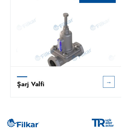
→
Şarj Valfi