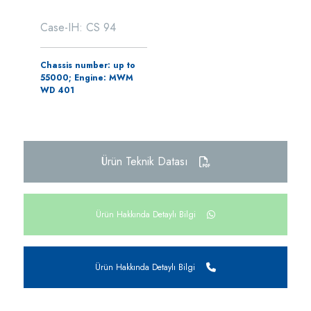
Case-IH: CS 94
Chassis number: up to
55000; Engine: MWM
WD 401
Ürün Teknik Datası
Ürün Hakkında Detaylı Bilgi
Ürün Hakkında Detaylı Bilgi