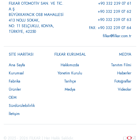
FİLKAR OTOMOTİV SAN. VE TİC.
+90 332 239 07 61
A.Ş
+90 332 239 07 62
BÜYÜKKAYACIK OSB MAHALLESİ
+90 332 239 07 63
413 NOLU SOKAK,
NO: 11 SELÇUKLU, KONYA,
FAX: +90 332 239 07 64
TÜRKİYE, 42250
filkar@filkar.com.tr
SİTE HARİTASI
FİLKAR KURUMSAL
MEDYA
Ana Sayfa
Hakkımızda
Tanıtım Filmi
Kurumsal
Yönetim Kurulu
Haberler
Fabrika
Tarihçe
Fotoğraflar
Ürünler
Medya
Videolar
OEM
Sürdürülebilirlik
İletişim
© 2025 - 2026 FİLKAR | Her Hakkı Saklıdır.