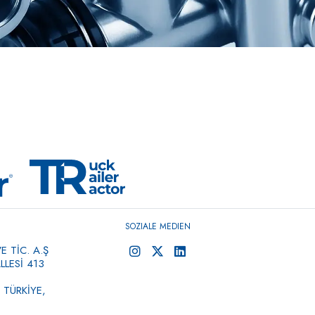
SOZIALE MEDIEN
 TİC. A.Ş
LESİ 413
 TÜRKİYE,