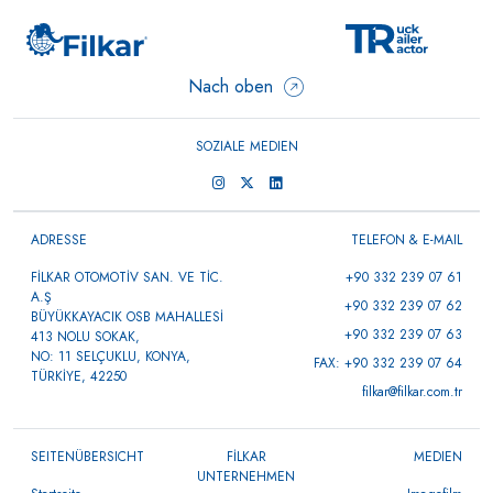
Nach oben
SOZIALE MEDIEN
ADRESSE
TELEFON & E-MAIL
FİLKAR OTOMOTİV SAN. VE TİC.
+90 332 239 07 61
A.Ş
+90 332 239 07 62
BÜYÜKKAYACIK OSB MAHALLESİ
+90 332 239 07 63
413 NOLU SOKAK,
NO: 11 SELÇUKLU, KONYA,
FAX: +90 332 239 07 64
TÜRKİYE, 42250
filkar@filkar.com.tr
SEITENÜBERSICHT
FİLKAR
MEDIEN
UNTERNEHMEN