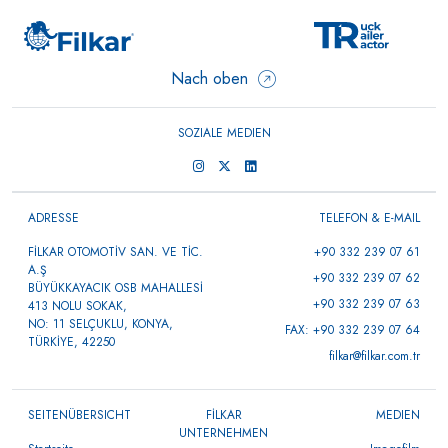
Nach oben
SOZIALE MEDIEN
ADRESSE
TELEFON & E-MAIL
FİLKAR OTOMOTİV SAN. VE TİC.
+90 332 239 07 61
A.Ş
+90 332 239 07 62
BÜYÜKKAYACIK OSB MAHALLESİ
+90 332 239 07 63
413 NOLU SOKAK,
NO: 11 SELÇUKLU, KONYA,
FAX: +90 332 239 07 64
TÜRKİYE, 42250
filkar@filkar.com.tr
SEITENÜBERSICHT
FİLKAR
MEDIEN
UNTERNEHMEN