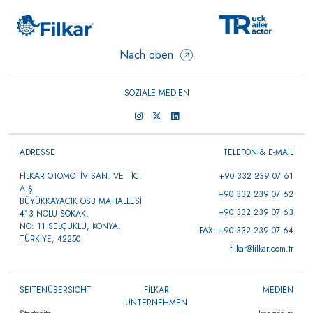
Nach oben
SOZIALE MEDIEN
ADRESSE
TELEFON & E-MAIL
FİLKAR OTOMOTİV SAN. VE TİC.
+90 332 239 07 61
A.Ş
+90 332 239 07 62
BÜYÜKKAYACIK OSB MAHALLESİ
+90 332 239 07 63
413 NOLU SOKAK,
NO: 11 SELÇUKLU, KONYA,
FAX: +90 332 239 07 64
TÜRKİYE, 42250
filkar@filkar.com.tr
SEITENÜBERSICHT
FİLKAR
MEDIEN
UNTERNEHMEN