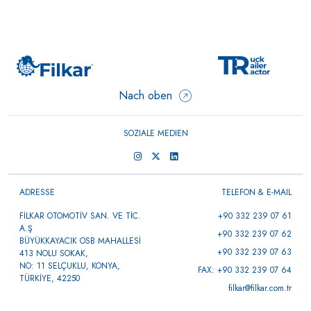
Nach oben
SOZIALE MEDIEN
ADRESSE
TELEFON & E-MAIL
FİLKAR OTOMOTİV SAN. VE TİC.
+90 332 239 07 61
A.Ş
+90 332 239 07 62
BÜYÜKKAYACIK OSB MAHALLESİ
+90 332 239 07 63
413 NOLU SOKAK,
NO: 11 SELÇUKLU, KONYA,
FAX: +90 332 239 07 64
TÜRKİYE, 42250
filkar@filkar.com.tr