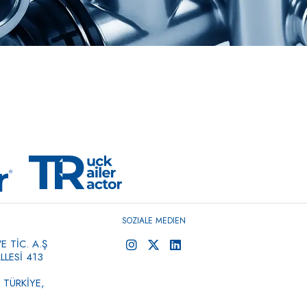
SOZIALE MEDIEN
 TİC. A.Ş
LESİ 413
 TÜRKİYE,