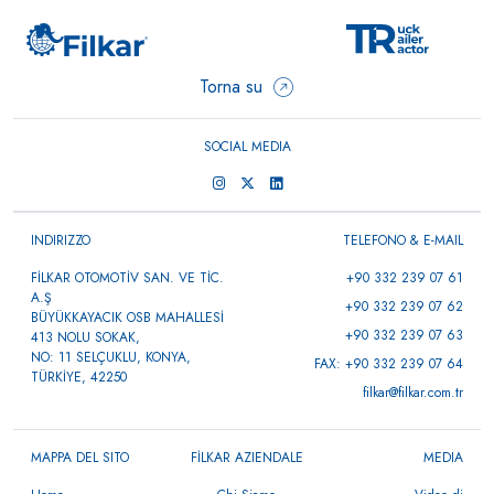
Torna su
SOCIAL MEDIA
INDIRIZZO
TELEFONO & E-MAIL
FİLKAR OTOMOTİV SAN. VE TİC.
+90 332 239 07 61
A.Ş
+90 332 239 07 62
BÜYÜKKAYACIK OSB MAHALLESİ
+90 332 239 07 63
413 NOLU SOKAK,
NO: 11 SELÇUKLU, KONYA,
FAX: +90 332 239 07 64
TÜRKİYE, 42250
filkar@filkar.com.tr
MAPPA DEL SITO
FİLKAR AZIENDALE
MEDIA