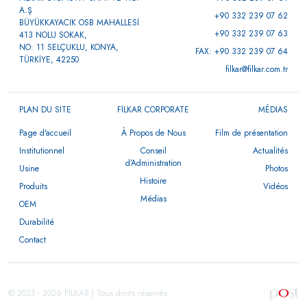
A.Ş
+90 332 239 07 62
BÜYÜKKAYACIK OSB MAHALLESİ
+90 332 239 07 63
413 NOLU SOKAK,
NO: 11 SELÇUKLU, KONYA,
FAX: +90 332 239 07 64
TÜRKİYE, 42250
filkar@filkar.com.tr
PLAN DU SITE
FİLKAR CORPORATE
MÉDIAS
Page d'accueil
À Propos de Nous
Film de présentation
Institutionnel
Conseil
Actualités
d’Administration
Usine
Photos
Histoire
Produits
Vidéos
Médias
OEM
Durabilité
Contact
© 2025 - 2026 FİLKAR | Tous droits réservés.