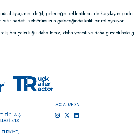
 ihtiyaçlarını değil, geleceğin beklentilerini de karşılayan güçlü b
 sıfır hedefi, sektörümüzün geleceğinde kritik bir rol oynuyor.
irerek; her yolculuğu daha temiz, daha verimli ve daha güvenli hale g
SOCIAL MEDIA
 TİC. A.Ş
LESİ 413
 TÜRKİYE,