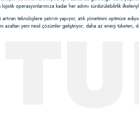
jistik operasyonlarımıza kadar her adımı sürdürülebilirlik ilkeleriyl
UT
i artıran teknolojilere yatırım yapıyor, atık yönetimini optimize ediy
zini azaltan yeni nesil çözümler geliştiriyor; daha az enerji tükete