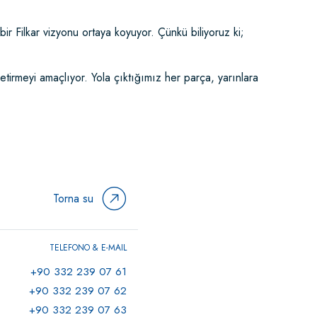
ir Filkar vizyonu ortaya koyuyor. Çünkü biliyoruz ki;
etirmeyi amaçlıyor. Yola çıktığımız her parça, yarınlara
Torna su
TELEFONO & E-MAIL
+90 332 239 07 61
+90 332 239 07 62
+90 332 239 07 63