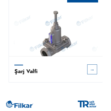
→
Şarj Valfi