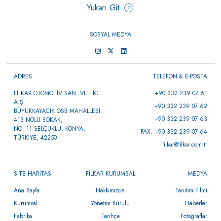
Yukarı Git
SOSYAL MEDYA
ADRES
TELEFON & E-POSTA
FİLKAR OTOMOTİV SAN. VE TİC.
+90 332 239 07 61
A.Ş
+90 332 239 07 62
BÜYÜKKAYACIK OSB MAHALLESİ
+90 332 239 07 63
413 NOLU SOKAK,
NO: 11 SELÇUKLU, KONYA,
FAX: +90 332 239 07 64
TÜRKİYE, 42250
filkar@filkar.com.tr
SİTE HARİTASI
FİLKAR KURUMSAL
MEDYA
Ana Sayfa
Hakkımızda
Tanıtım Filmi
Kurumsal
Yönetim Kurulu
Haberler
Fabrika
Tarihçe
Fotoğraflar