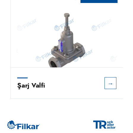
→
Şarj Valfi