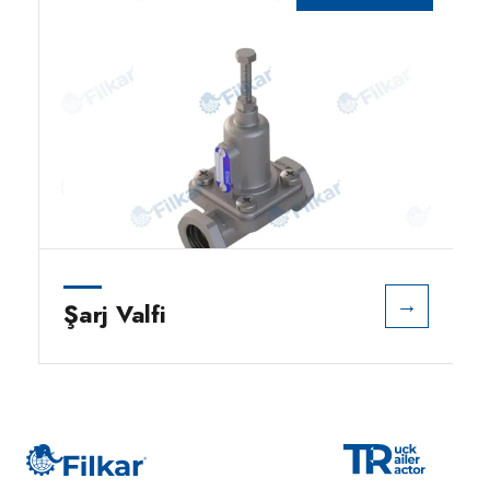
→
Şarj Valfi