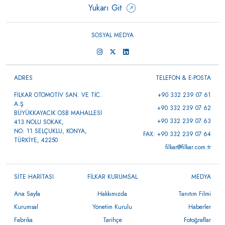
Yukarı Git
SOSYAL MEDYA
ADRES
TELEFON & E-POSTA
FİLKAR OTOMOTİV SAN. VE TİC.
+90 332 239 07 61
A.Ş
+90 332 239 07 62
BÜYÜKKAYACIK OSB MAHALLESİ
+90 332 239 07 63
413 NOLU SOKAK,
NO: 11 SELÇUKLU, KONYA,
FAX: +90 332 239 07 64
TÜRKİYE, 42250
filkar@filkar.com.tr
SİTE HARİTASI
FİLKAR KURUMSAL
MEDYA
Ana Sayfa
Hakkımızda
Tanıtım Filmi
Kurumsal
Yönetim Kurulu
Haberler
Fabrika
Tarihçe
Fotoğraflar