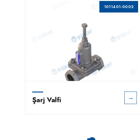
0001
1011401-0002
→
→
Şarj Valfi