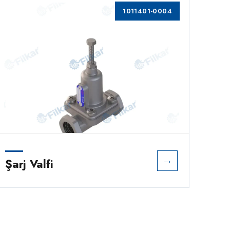
1011401-0004
→
Şarj Valfi
Şar