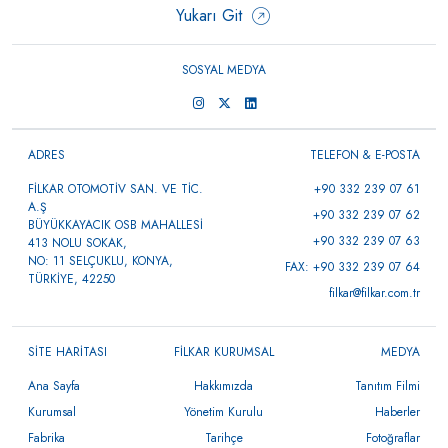
Yukarı Git
SOSYAL MEDYA
ADRES
TELEFON & E-POSTA
FİLKAR OTOMOTİV SAN. VE TİC.
+90 332 239 07 61
A.Ş
+90 332 239 07 62
BÜYÜKKAYACIK OSB MAHALLESİ
+90 332 239 07 63
413 NOLU SOKAK,
NO: 11 SELÇUKLU, KONYA,
FAX: +90 332 239 07 64
TÜRKİYE, 42250
filkar@filkar.com.tr
SİTE HARİTASI
FİLKAR KURUMSAL
MEDYA
Ana Sayfa
Hakkımızda
Tanıtım Filmi
Kurumsal
Yönetim Kurulu
Haberler
Fabrika
Tarihçe
Fotoğraflar