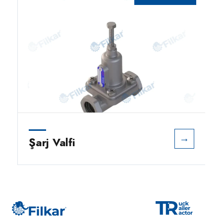
→
Şarj Valfi