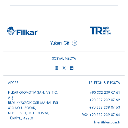
Yukarı Git
SOSYAL MEDYA
ADRES
TELEFON & E-POSTA
FİLKAR OTOMOTİV SAN. VE TİC.
+90 332 239 07 61
A.Ş
+90 332 239 07 62
BÜYÜKKAYACIK OSB MAHALLESİ
+90 332 239 07 63
413 NOLU SOKAK,
NO: 11 SELÇUKLU, KONYA,
FAX: +90 332 239 07 64
TÜRKİYE, 42250
filkar@filkar.com.tr