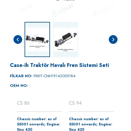
Case-ih Traktör Havalı Fren Sistemi Seti
FİLKAR NO:
FKKIT-CNH19142003184
OEM NO:
CS 86
CS 94
Chassis number: as of
Chassis number: as of
55001 onwards; Engine:
55001 onwards; Engine:
Sisu 420
Sisu 420