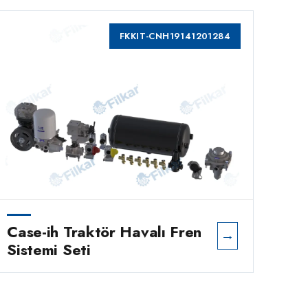
FKKIT-CNH19141201284
Case-ih Traktör Havalı Fren
Cas
→
Sistemi Seti
Sis