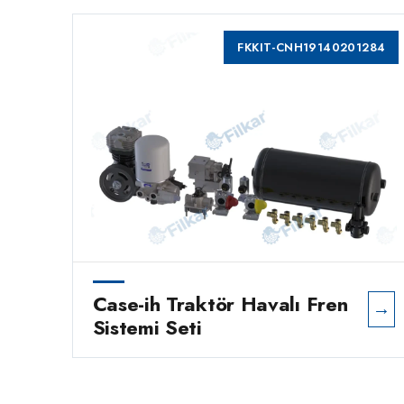
1284
FKKIT-CNH19140201284
Case-ih Traktör Havalı Fren
→
→
Sistemi Seti