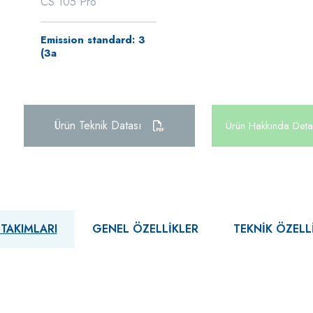
CS 105 Pro
Emission standard: 3
(3a
Ürün Teknik Datası
Ürün Hakkında Detay
 TAKIMLARI
GENEL ÖZELLIKLER
TEKNIK ÖZELL