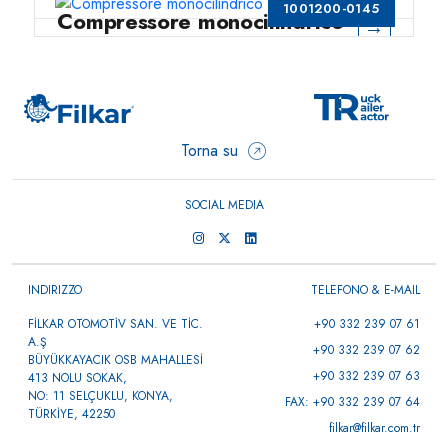
1001200-0145
Compressore monocilindrico
→
159 CC
Torna su
SOCIAL MEDIA
INDIRIZZO
TELEFONO & E-MAIL
FİLKAR OTOMOTİV SAN. VE TİC.
+90 332 239 07 61
A.Ş
+90 332 239 07 62
BÜYÜKKAYACIK OSB MAHALLESİ
+90 332 239 07 63
413 NOLU SOKAK,
NO: 11 SELÇUKLU, KONYA,
FAX: +90 332 239 07 64
TÜRKİYE, 42250
filkar@filkar.com.tr