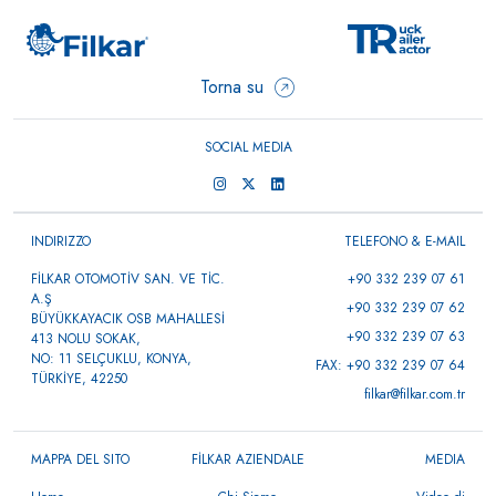
Torna su
SOCIAL MEDIA
INDIRIZZO
TELEFONO & E-MAIL
FİLKAR OTOMOTİV SAN. VE TİC.
+90 332 239 07 61
A.Ş
+90 332 239 07 62
BÜYÜKKAYACIK OSB MAHALLESİ
+90 332 239 07 63
413 NOLU SOKAK,
NO: 11 SELÇUKLU, KONYA,
FAX: +90 332 239 07 64
TÜRKİYE, 42250
filkar@filkar.com.tr
MAPPA DEL SITO
FİLKAR AZIENDALE
MEDIA