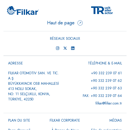
Haut de page
RÉSEAUX SOCIAUX
ADRESSE
TÉLÉPHONE & E-MAIL
FİLKAR OTOMOTİV SAN. VE TİC.
+90 332 239 07 61
A.Ş
+90 332 239 07 62
BÜYÜKKAYACIK OSB MAHALLESİ
+90 332 239 07 63
413 NOLU SOKAK,
NO: 11 SELÇUKLU, KONYA,
FAX: +90 332 239 07 64
TÜRKİYE, 42250
filkar@filkar.com.tr
PLAN DU SITE
FİLKAR CORPORATE
MÉDIAS