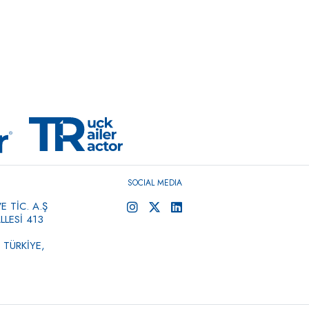
SOCIAL MEDIA
 TİC. A.Ş
LESİ 413
 TÜRKİYE,