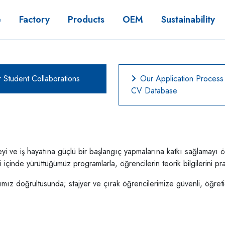
e
Factory
Products
OEM
Sustainability
 Student Collaborations
Our Application Process
CV Database
eyi ve iş hayatına güçlü bir başlangıç yapmalarına katkı sağlamayı ö
ği içinde yürüttüğümüz programlarla, öğrencilerin teorik bilgilerini p
yışımız doğrultusunda; stajyer ve çırak öğrencilerimize güvenli, öğret