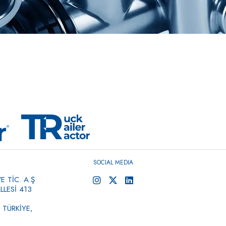
SOCIAL MEDIA
 TİC. A.Ş
LESİ 413
 TÜRKİYE,