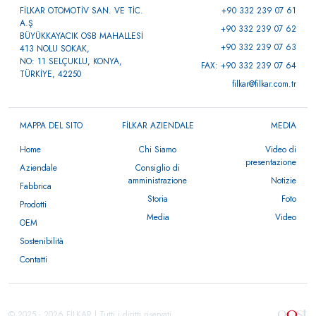
FİLKAR OTOMOTİV SAN. VE TİC.
+90 332 239 07 61
A.Ş
+90 332 239 07 62
BÜYÜKKAYACIK OSB MAHALLESİ
+90 332 239 07 63
413 NOLU SOKAK,
NO: 11 SELÇUKLU, KONYA,
FAX: +90 332 239 07 64
TÜRKİYE, 42250
filkar@filkar.com.tr
MAPPA DEL SITO
FİLKAR AZIENDALE
MEDIA
Home
Chi Siamo
Video di
presentazione
Aziendale
Consiglio di
amministrazione
Notizie
Fabbrica
Storia
Foto
Prodotti
Media
Video
OEM
Sostenibilità
Contatti
© 2025 - 2026 FİLKAR | Tutti i diritti riservati.