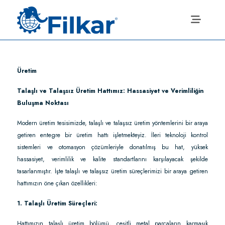
Üretim
Talaşlı ve Talaşsız Üretim Hattımız: Hassasiyet ve Verimliliğin
Buluşma Noktası
Modern üretim tesisimizde, talaşlı ve talaşsız üretim yöntemlerini bir araya
getiren entegre bir üretim hattı işletmekteyiz. İleri teknoloji kontrol
sistemleri ve otomasyon çözümleriyle donatılmış bu hat, yüksek
hassasiyet, verimlilik ve kalite standartlarını karşılayacak şekilde
tasarlanmıştır. İşte talaşlı ve talaşsız üretim süreçlerimizi bir araya getiren
hattımızın öne çıkan özellikleri:
1. Talaşlı Üretim Süreçleri:
Hattımızın talaşlı üretim bölümü, çeşitli metal parçaların karmaşık