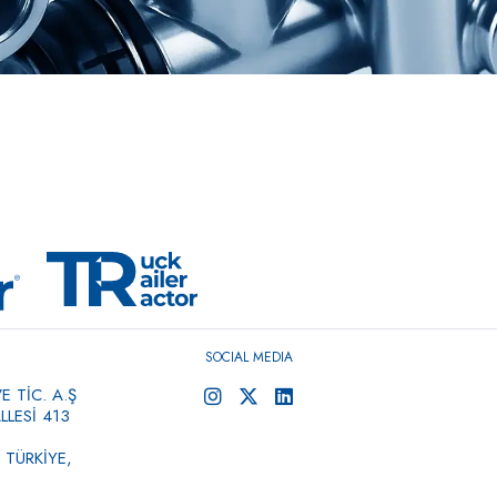
SOCIAL MEDIA
 TİC. A.Ş
LESİ 413
 TÜRKİYE,