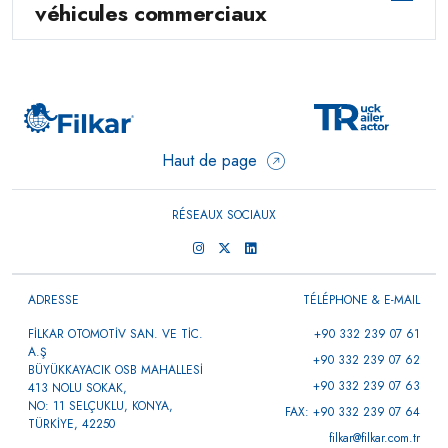
véhicules commerciaux
Haut de page
RÉSEAUX SOCIAUX
ADRESSE
TÉLÉPHONE & E-MAIL
FİLKAR OTOMOTİV SAN. VE TİC.
+90 332 239 07 61
A.Ş
+90 332 239 07 62
BÜYÜKKAYACIK OSB MAHALLESİ
+90 332 239 07 63
413 NOLU SOKAK,
NO: 11 SELÇUKLU, KONYA,
FAX: +90 332 239 07 64
TÜRKİYE, 42250
filkar@filkar.com.tr