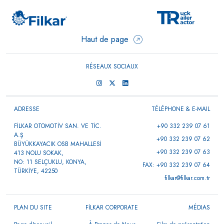
Haut de page
RÉSEAUX SOCIAUX
ADRESSE
TÉLÉPHONE & E-MAIL
FİLKAR OTOMOTİV SAN. VE TİC.
+90 332 239 07 61
A.Ş
+90 332 239 07 62
BÜYÜKKAYACIK OSB MAHALLESİ
+90 332 239 07 63
413 NOLU SOKAK,
NO: 11 SELÇUKLU, KONYA,
FAX: +90 332 239 07 64
TÜRKİYE, 42250
filkar@filkar.com.tr
PLAN DU SITE
FİLKAR CORPORATE
MÉDIAS