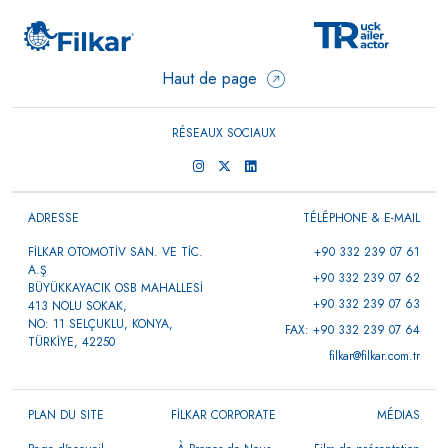
Haut de page
RÉSEAUX SOCIAUX
ADRESSE
TÉLÉPHONE & E-MAIL
FİLKAR OTOMOTİV SAN. VE TİC.
+90 332 239 07 61
A.Ş
+90 332 239 07 62
BÜYÜKKAYACIK OSB MAHALLESİ
+90 332 239 07 63
413 NOLU SOKAK,
NO: 11 SELÇUKLU, KONYA,
FAX: +90 332 239 07 64
TÜRKİYE, 42250
filkar@filkar.com.tr
PLAN DU SITE
FİLKAR CORPORATE
MÉDIAS