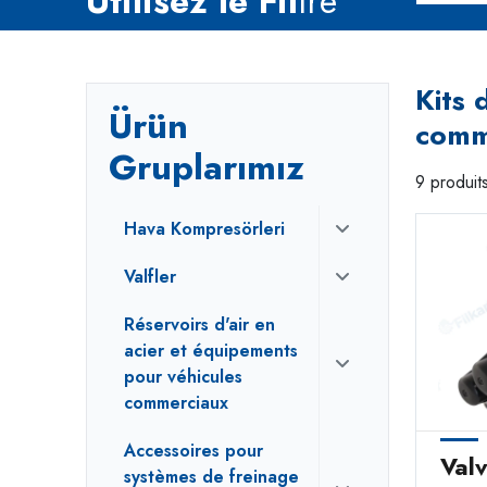
Utilisez le Fil
tre
Kits 
Ürün
comm
Gruplarımız
9 produits
Hava Kompresörleri
Valfler
Réservoirs d'air en
acier et équipements
pour véhicules
commerciaux
Accessoires pour
Val
systèmes de freinage