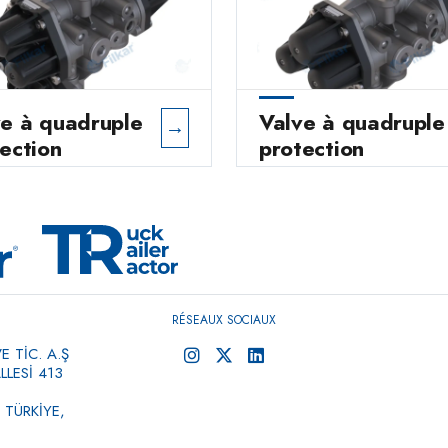
ve à quadruple
Valve à quadruple
→
ection
protection
RÉSEAUX SOCIAUX
 TİC. A.Ş
LESİ 413
 TÜRKİYE,