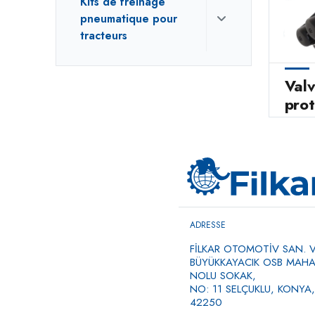
Kits de freinage
pneumatique pour
tracteurs
Val
prot
ADRESSE
FİLKAR OTOMOTİV SAN. VE
BÜYÜKKAYACIK OSB MAHAL
NOLU SOKAK,
NO: 11 SELÇUKLU, KONYA,
42250