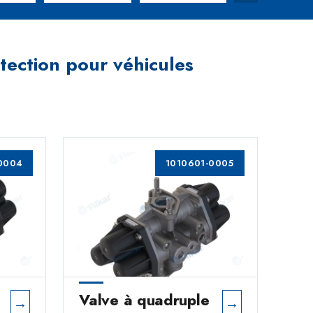
otection pour véhicules
0004
1010601-0005
Valve à quadruple
→
→