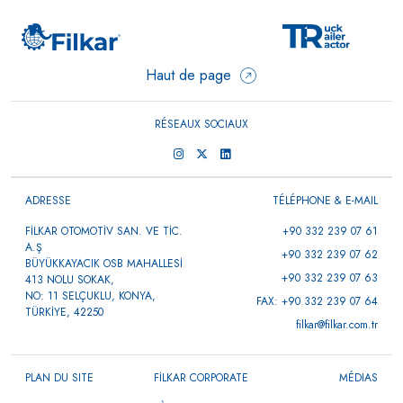
Haut de page
RÉSEAUX SOCIAUX
ADRESSE
TÉLÉPHONE & E-MAIL
FİLKAR OTOMOTİV SAN. VE TİC.
+90 332 239 07 61
A.Ş
+90 332 239 07 62
BÜYÜKKAYACIK OSB MAHALLESİ
+90 332 239 07 63
413 NOLU SOKAK,
NO: 11 SELÇUKLU, KONYA,
FAX: +90 332 239 07 64
TÜRKİYE, 42250
filkar@filkar.com.tr
PLAN DU SITE
FİLKAR CORPORATE
MÉDIAS