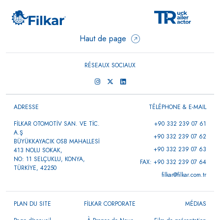
Haut de page
RÉSEAUX SOCIAUX
ADRESSE
TÉLÉPHONE & E-MAIL
FİLKAR OTOMOTİV SAN. VE TİC.
+90 332 239 07 61
A.Ş
+90 332 239 07 62
BÜYÜKKAYACIK OSB MAHALLESİ
+90 332 239 07 63
413 NOLU SOKAK,
NO: 11 SELÇUKLU, KONYA,
FAX: +90 332 239 07 64
TÜRKİYE, 42250
filkar@filkar.com.tr
PLAN DU SITE
FİLKAR CORPORATE
MÉDIAS